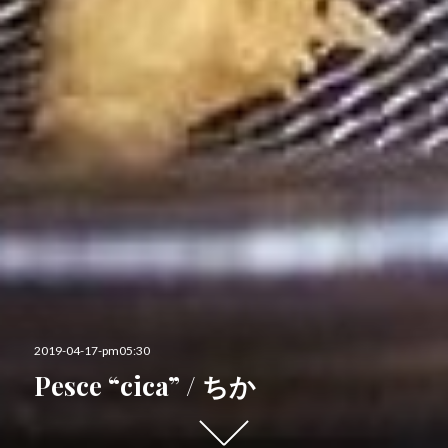
投
2019-04-17-pm05:30
稿
Pesce “cica” / ちか
日:
下