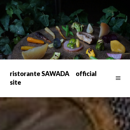
ristorante SAWADA official
site
メニュ
ー & ウ
ィジェ
ット