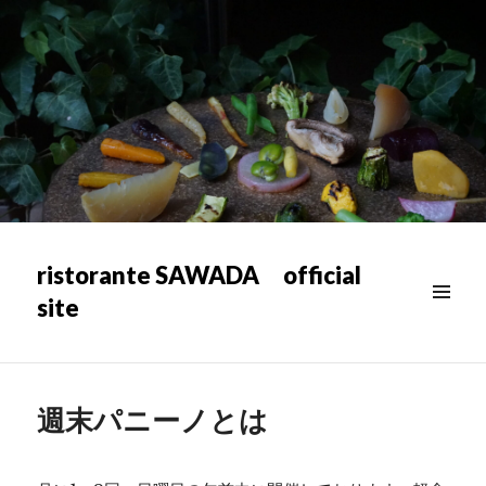
ristorante SAWADA official
site
メニュ
ー & ウ
ィジェ
ット
週末パニーノとは