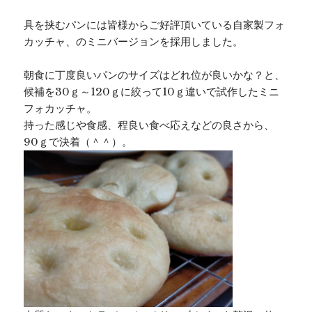
具を挟むパンには皆様からご好評頂いている自家製フォ
カッチャ、のミニバージョンを採用しました。
朝食に丁度良いパンのサイズはどれ位が良いかな？と、
候補を30ｇ～120ｇに絞って10ｇ違いで試作したミニ
フォカッチャ。
持った感じや食感、程良い食べ応えなどの良さから、
90ｇで決着（＾＾）。