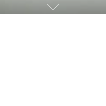
下
に
ス
ク
ロ
こんにちは、レットのホール担当サワコです（＾＾）
ー
ル
す
る
新しい紅茶の茶葉が入荷しました。
と
他
セイロン ヌワラエリヤ（コートロッジ茶園）
の
コ
水色がキレイで、うっとり。
ン
テ
香りは穏やかで、爽やか。
ン
ツ
ほんのり甘味と柔らかい口当たり。
が