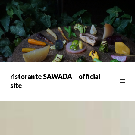
ristorante SAWADA official
site
メニュ
ー & ウ
ィジェ
ット