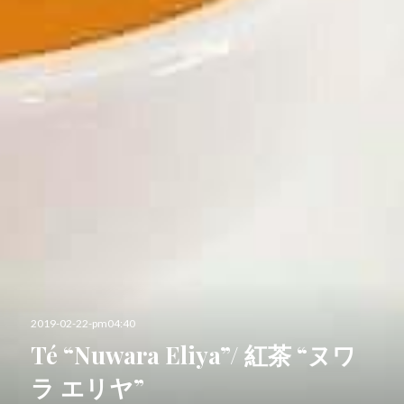
投
2019-02-22-pm04:40
稿
Té “Nuwara Eliya”/ 紅茶 “ヌワ
日:
ラ エリヤ”