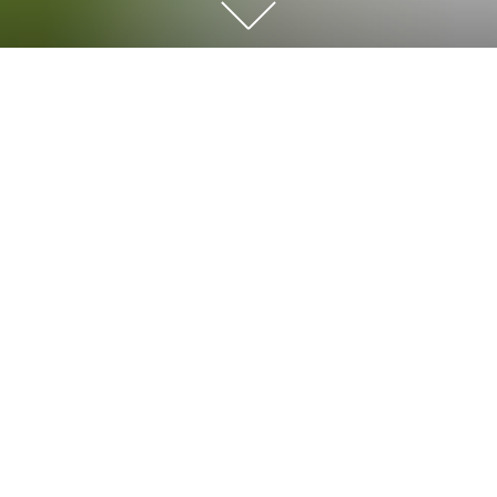
下
に
ス
ク
こんばんは、
ロ
レットのホール担当サワコです（＾＾）
ー
ル
数年前に、
す
母から貰ったのがきっかけで、
る
育て始めたビカクシダ。
と
他
春から秋の成長期に、
の
若葉と一緒に生まれる
コ
饅頭みたいな姿の貯水葉が
ン
とっても可愛いくて、
テ
育つと男前になる飽きない植物（´ω｀）♪
ン
ツ
が
表