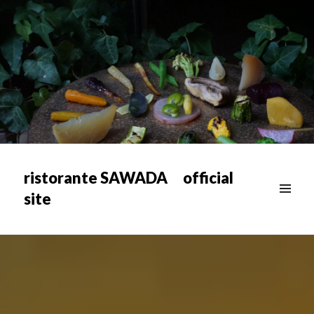
ristorante SAWADA official
site
メニュ
ー & ウ
ィジェ
ット