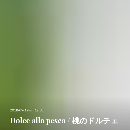
投
2018-09-19-am12:03
稿
Dolce alla pesca / 桃のドルチェ
日: