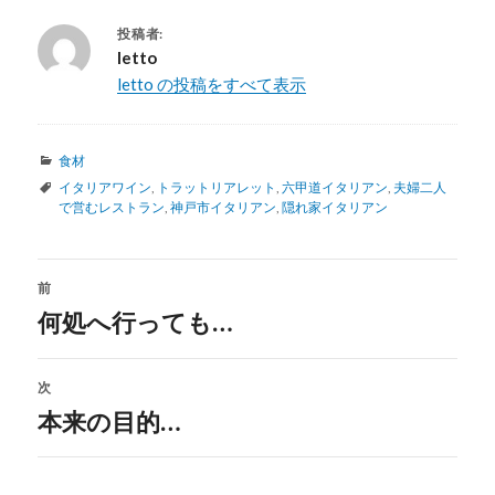
投稿者:
letto
letto の投稿をすべて表示
カ
食材
テ
タ
イタリアワイン
,
トラットリアレット
,
六甲道イタリアン
,
夫婦二人
ゴ
グ
で営むレストラン
,
神戸市イタリアン
,
隠れ家イタリアン
リ
ー
投
前
稿
何処へ行っても…
過
去
ナ
の
次
ビ
投
本来の目的…
次
稿:
ゲ
の
投
ー