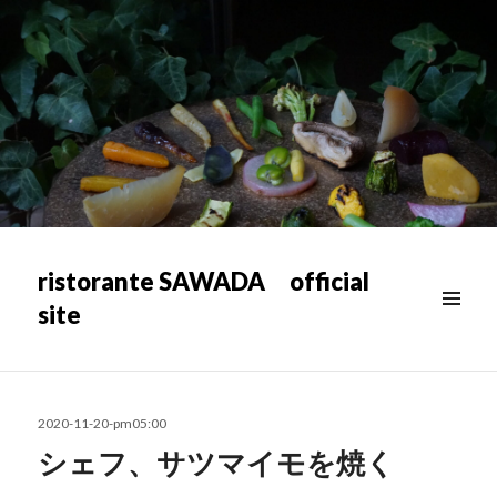
ristorante SAWADA official
site
メニュ
ー & ウ
ィジェ
ット
投
2020-11-20-pm05:00
稿
シェフ、サツマイモを焼く
日: