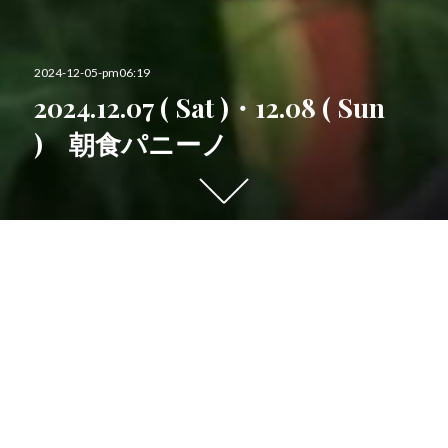
投
2024-12-05-pm06:19
稿
2024.12.07 ( Sat )・12.08 ( Sun
日:
) 朝食パニーノ
下
に
ス
ク
Menu
ロ
ー
Food menu /
フードメ
ル
す
る
ニュー
と
他