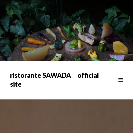
ristorante SAWADA official
site
メニュ
ー & ウ
ィジェ
ット