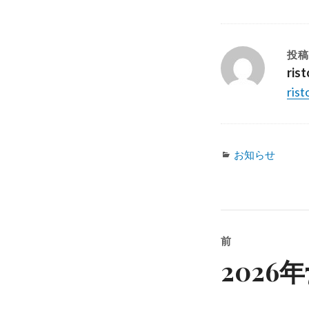
投稿
ris
ri
カ
お知らせ
テ
ゴ
リ
投
ー
前
稿
202
過
去
ナ