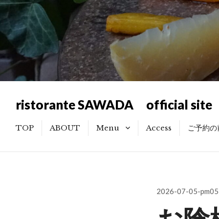
ristorante SAWADA official site
TOP
ABOUT
Menu
Access
ご予約の
記念日・お祝い利用のお客様
へのご提案
投
2026-07-05-pm05
稿
お陰
日: