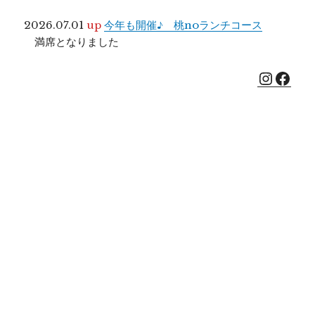
2026.07.01
up
今年も開催♪ 桃noランチコース
満席となりました
Insta
Face