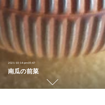
投
2021-10-14-pm05:47
稿
南瓜の前菜
日:
下
に
ス
ク
ロ