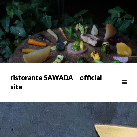
ristorante SAWADA official
site
メニュ
ー & ウ
ィジェ
ット