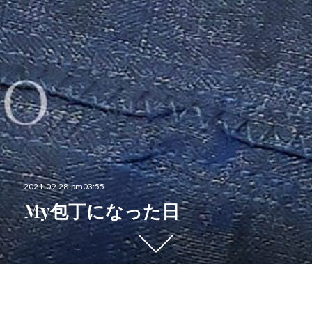
投
2021-09-28-pm03:55
稿
My包丁になった日
日:
下
に
ス
ク
2021年9月28日 火曜日
ロ