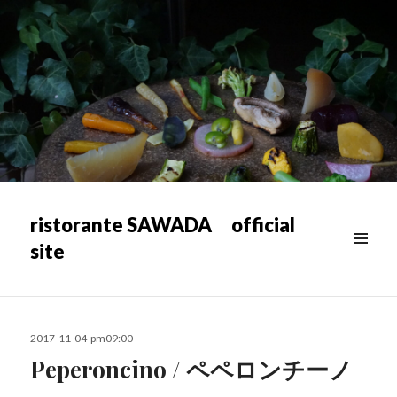
ristorante SAWADA official
site
メニュ
ー & ウ
ィジェ
ット
投
2017-11-04-pm09:00
稿
Peperoncino / ペペロンチーノ
日: