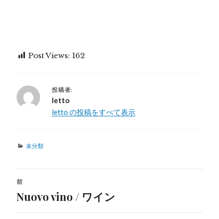
Post Views:
162
投稿者:
letto
letto の投稿をすべて表示
カ
未分類
テ
ゴ
リ
投
ー
前
稿
Nuovo vino / ワイン
過
去
ナ
の