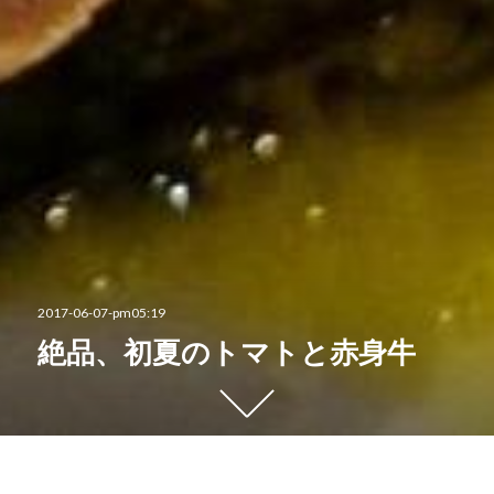
投
2017-06-07-pm05:19
稿
絶品、初夏のトマトと赤身牛
日:
下
に
ス
ク