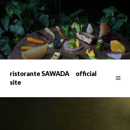
ristorante SAWADA official
site
メニュ
ー & ウ
ィジェ
ット