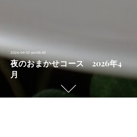
投
2026-04-02-pm06:43
稿
夜のおまかせコース 2026年4
日:
月
下
に
ス
ク
Menu
ロ
野菜と魚のショートコース
ー
ル