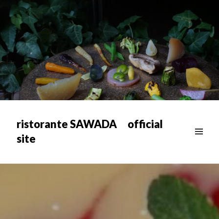
ristorante SAWADA official
site
メニュ
ー & ウ
ィジェ
ット