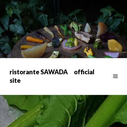
ristorante SAWADA official
site
メニュ
ー & ウ
ィジェ
ット