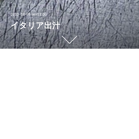
投
2025-12-03-am11:00
稿
イタリア出汁
日:
下
に
ス
ク
人参・セロリ・玉ネギと一緒に旨味を引き出す、イタリ
ロ
アの魚出汁《ブロード・ディ・ペッシェ》
ー
ル
出来た出汁は香味野菜の風味もあって、”塩要らずな美
す
味しさ”。
る
と
染みる旨味に反応した脳みそから、大量の幸せホルモン
他
が分泌されてそう！とテンション高めに思いのたけを述
の
べる妻（Sawaco）と、「それはなにより」と穏やか返
コ
しする夫（Chef）。会話バランスは安定の、9：1夫
ン
婦。