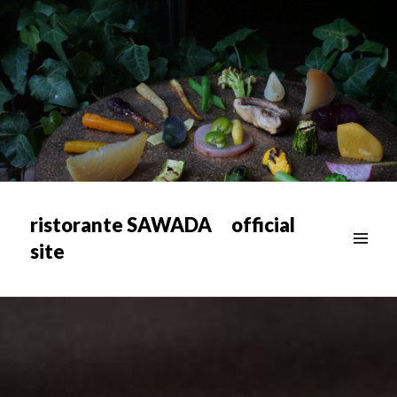
ristorante SAWADA official
site
メニュ
ー & ウ
ィジェ
ット