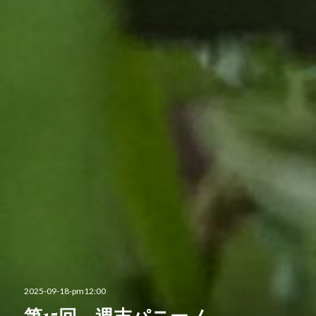
投
2025-09-18-pm12:00
稿
第15回 週末パニーノ
日: