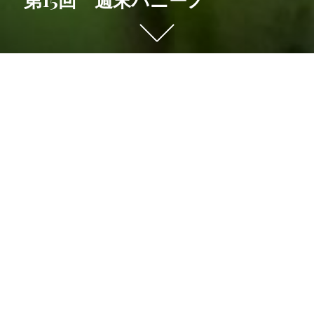
下
に
ス
ク
営業日
ロ
2025年9月21日（日）
ー
ル
営業時間
す
am 10:00 ～ am 12:00
る
と
店内でのご飲食利用 am 10:00 ～ 11：30（一部時間
他
帯を除いて、予約不可）
の
週末パニーノ 店内飲食《席予約》、実施のお知らせ
コ
ン
テイクアウトのご利用 am 10:00 ～ am 12:00（ご予
テ
約可）
ン
ツ
Menu