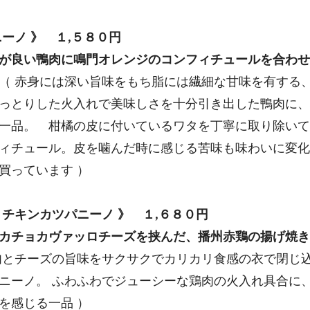
ーノ 》 １,５８０円
が良い鴨肉に鳴門オレンジのコンフィチュールを合わせ
（ 赤身には深い旨味をもち脂には繊細な甘味を有する
っとりした火入れで美味しさを十分引き出した鴨肉に、
一品。 柑橘の皮に付いているワタを丁寧に取り除いて
ィチュール。皮を噛んだ時に感じる苦味も味わいに変化
買っています ）
きチキンカツパニーノ 》 １,６８０円
カチョカヴァッロチーズを挟んだ、播州赤鶏の揚げ焼き
肉とチーズの旨味をサクサクでカリカリ食感の衣で閉じ
ニーノ。 ふわふわでジューシーな鶏肉の火入れ具合に
を感じる一品 ）