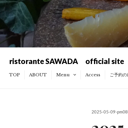
ristorante SAWADA official site
TOP
ABOUT
Menu
Access
ご予約の
記念日・お祝い利用のお客様
へのご提案
投
2025-05-09-pm08
稿
2025.
日: