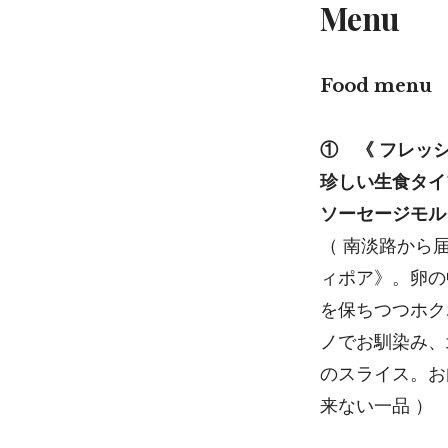
Menu
Food men
① 《 フレッ
珍しい生食タイ
ソーセージモル
（ 南淡路から
ィポア》。卵の
を保ちつつホク
ノでお馴染み、
のスライス。お
来ない一品 ）