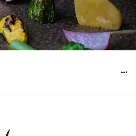
ウィジ
ェット
 (