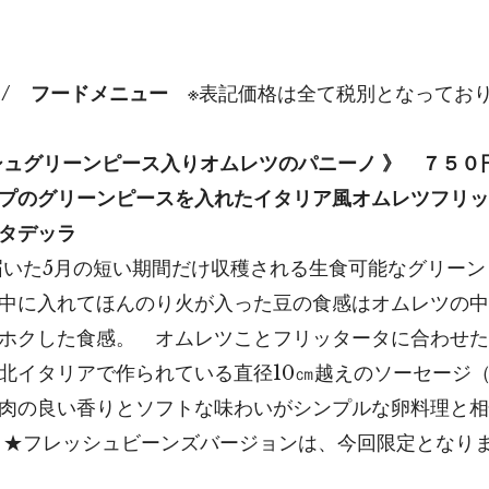
u / フードメニュー
※表記価格は全て税別となってお
シュグリーンピース入りオムレツのパニーノ 》 ７５０
プのグリーンピースを入れたイタリア風オムレツフリッ
タデッラ
届いた5月の短い期間だけ収穫される生食可能なグリー
中に入れてほんのり火が入った豆の食感はオムレツの中
ホクした食感。 オムレツことフリッタータに合わせた
北イタリアで作られている直径10㎝越えのソーセージ
肉の良い香りとソフトな味わいがシンプルな卵料理と相
 ★フレッシュビーンズバージョンは、今回限定となり