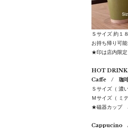
Ｓサイズ 約１
お持ち帰り可能
★印は店内限定
HOT DRINK
Caffe / 珈
Ｓサイズ（ 濃
Ｍサイズ（ ミ
★磁器カップ 
Cappucin