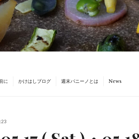
前に
かけはしブログ
週末パニーノとは
News
:23
05.17 ( Sat )・05.18