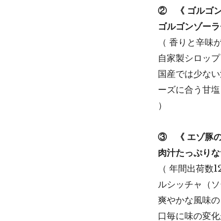
②
《 ゴルゴ
ゴルゴンゾーラ
（ 香りと辛味
自家製シロッ
国産では少ない
ーズに合う甘塩
）
③
《 エゾ豚
肉汁たっぷりな
（ 年間出荷数
ルシッチャ（ソ
爽やかな風味の
口毎に味の変化