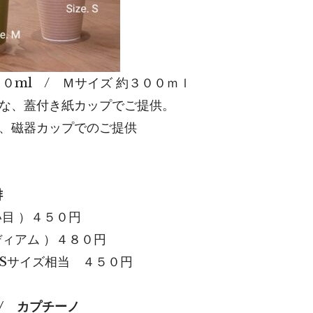
８０ml / Ｍサイズ 約３００ｍｌ
な、蓋付き紙カップでご提供。
、磁器カップでのご提供
琲
い目 ）４５０円
ディアム ）４８０円
Sサイズ相当 ４５０円
o / カプチーノ