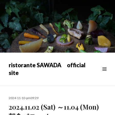
ristorante SAWADA official
site
メニュ
ー & ウ
ィジェ
ット
投
2024-11-10-pm09:29
稿
2024.11.02 (Sat) ～11.04 (Mon)
日: