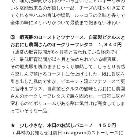
で、噛んだ瞬間から口の中いっぱいでにミルキーな味わ
いを堪能出来るのが嬉しい一品。チーズの味を引き立て
てくれる生ハムの旨味や塩気、ルッコラの辛味と香りで
全体の味にメリハリがついて最後まで飽きない味わい
⑤ 蝦夷豚のローストとツナソース、自家製ピクルスと
おおにし農園さんのオークリーフレタス １,３４０円
（通常の肥育期間が6ヶ月程と言われている豚肉です
が、最低肥育期間が15ヶ月と決められている蝦夷豚。
その蝦夷豚を塊のままじっくり加熱して、しっとり食感
を楽しんで頂けるローストに仕上げました。既に旨味を
引き出した豚肉ですが、ピエモンテ流にツナソースで更
に旨味をプラス。自家製ピクルスの酸味とおおにし農園
さんのオークリーフレタスで脇を固めた、一口毎に味が
変わるのでボリュームがある割に気付けば完食してしま
っていそうな一品
★ 少し小さな、本日のお試しパニーノ ４５０円
（ 具材のお知らせは前日Instagramのストーリーズに