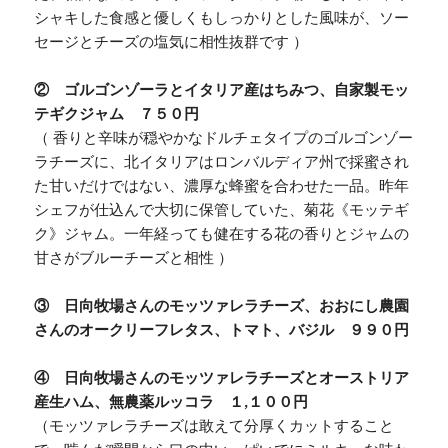
シャキした食感と優しくもしっかりとした風味が、ソー
セージとチーズの塩気に相性抜群です ）
② ゴルゴンゾーラとイタリア産はちみつ、自家製モッ
テギクジャム ７５０円
（ 香りと辛味が穏やかなドルチェタイプのゴルゴンゾー
ラチーズに、北イタリアはロンバルディア州で採蜜され
た甘いだけではない、濃厚な蜂蜜を合わせた一品。昨年
シェフが仕込んで大切に保管していた、菊花《モッテギ
ク》ジャム。一年経っても健在する花の香りとジャムの
甘さがブルーチーズと相性 ）
③ 日向牧場さんのモッツァレラチーズ、おおにし農園
さんのオークリーフレタス、トマト、バジル ９９０円
④ 日向牧場さんのモッツァレラチーズとオーストリア
産生ハム、無農薬ルッコラ １,１００円
（モッツァレラチーズは敢えて分厚くカットすること