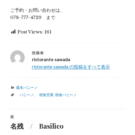
ご予約・お問い合わせは、
078-777-4729 まで
Post Views:
161
投稿者:
ristorante sawada
ristorante sawada の投稿をすべて表示
カ
週末パニーノ
テ
タ
パニーノ
,
朝食営業
,
朝食パニーノ
ゴ
グ
リ
ー
投
前
稿
名残 / Basilico
過
去