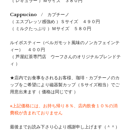
（ レギュラー ）Ｍサイズ ３８０円
Cappucino
/ カプチーノ
（ エスプレッソ感強め ）Ｓサイズ ４９０円
（ ミルクたっぷり ）Ｍサイズ ５８０円
ルイボスティー（ベルガモット風味のノンカフェインテ
ィー） ４００円
（ 芦屋紅茶専門店 ウーフさんのオリジナルブレンドテ
ィ ）
★店内でお食事をされるお客様、珈琲・カプチーノのカ
ップをご希望により磁器製カップ（Ｓサイズ相当）でご
用意出来ます（ 価格は同じです ）
※上記価格には、お持ち帰り８％、店内飲食１０％の消
費税が含まれておりません
最後までお読み下さり心より感謝申し上げます（＾＾）