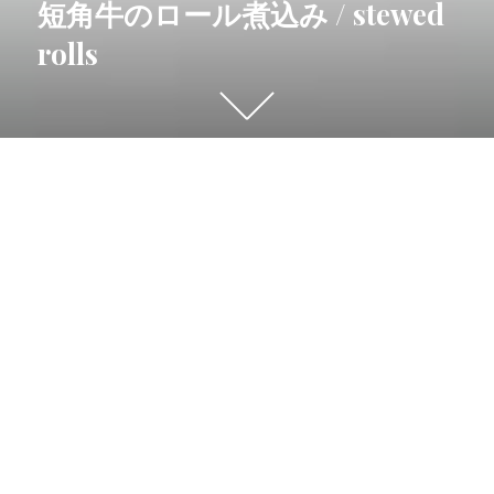
短角牛のロール煮込み / stewed
日:
rolls
下
に
ス
ク
おはようございます、
ロ
リストランテ サワダ のホール担当サワコです（＾
ー
＾）
ル
す
厳しい暑さが落ち着いたようで、
る
料理もじわりじわりと秋のメニューへと移行中。
と
他
さて、
の
本日は今月のお肉料理のご紹介です。
コ
ン
2022年9月のお肉料理
テ
『 短角牛のロール煮込み 』