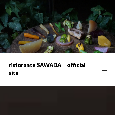
ristorante SAWADA official
site
メニュ
ー & ウ
ィジェ
ット