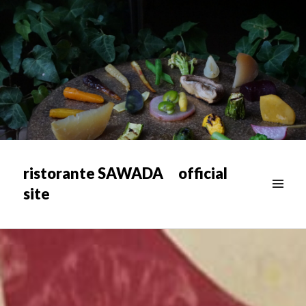
ristorante SAWADA official
site
メニュ
ー & ウ
ィジェ
ット