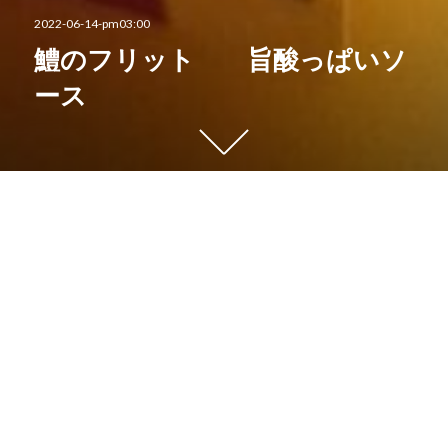
投
2022-06-14-pm03:00
稿
鱧のフリット 旨酸っぱいソ
日:
ース
下
に
ス
ク
こんにちは、
ロ
レットのホール担当サワコです
ー
ル
前回に続いて、
す
6月のシェフおまかせコースのご紹介です。
る
と
旬を迎える度、
他
何かしらの形で登場する鱧料理。
の
コ
今年は、鱧で焼き茄子と