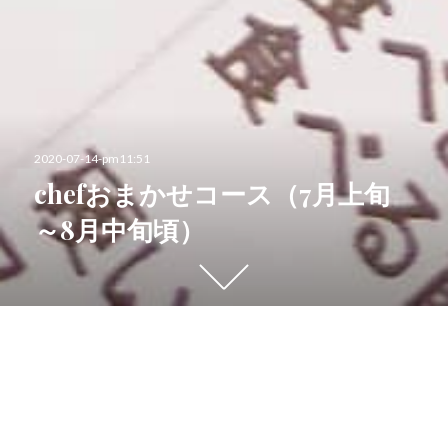
投
2020-07-14-pm11:51
稿
chefおまかせコース（7月上旬
日:
～8月中旬頃）
下
に
ス
ク
ロ
遅ればせながら、
ー
7月上旬～8月中旬頃迄の
ル
シェフおまかせコースのメニュー内容をご案内致しま
す
す。