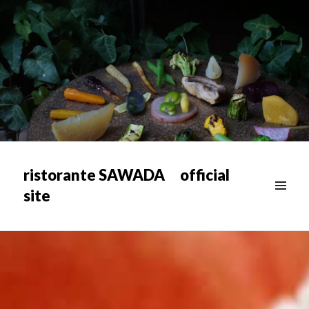
ristorante SAWADA official
site
メニュ
ー & ウ
ィジェ
ット