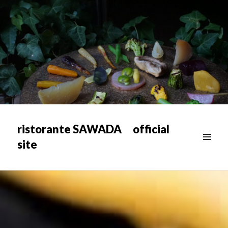
ristorante SAWADA official
site
メニュ
ー & ウ
ィジェ
ット