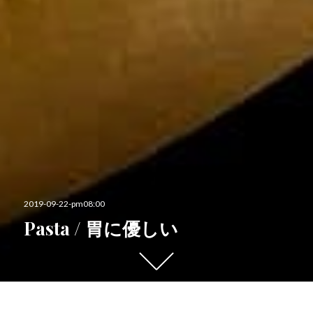
投
2019-09-22-pm08:00
稿
Pasta / 胃に優しい
日:
下
に
ス
ク