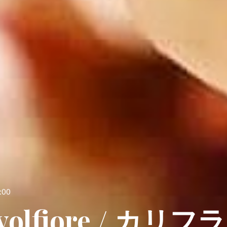
:00
avolfiore / カリ