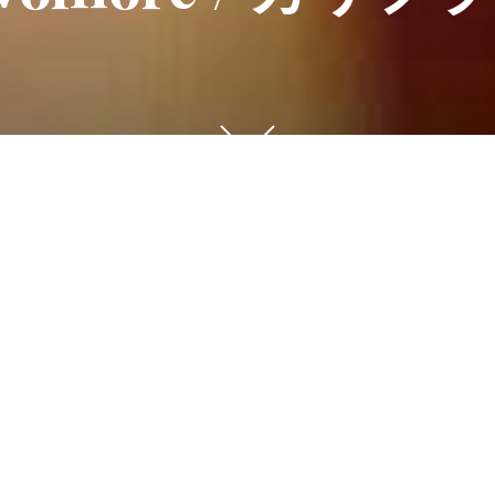
下
に
ス
ク
ロ
ー
ットのホール担当サワコです（^^）
ル
す
る
と
が梅の花を買ってきてくれました。