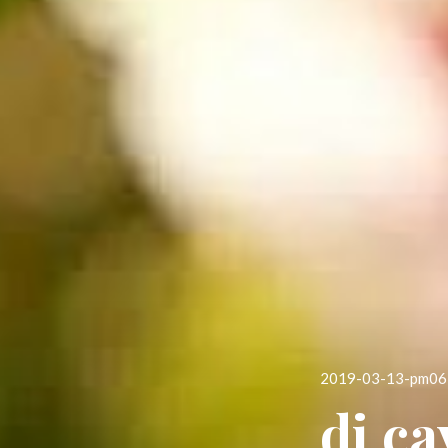
投
2019-03-13-pm06
稿
di c
日: