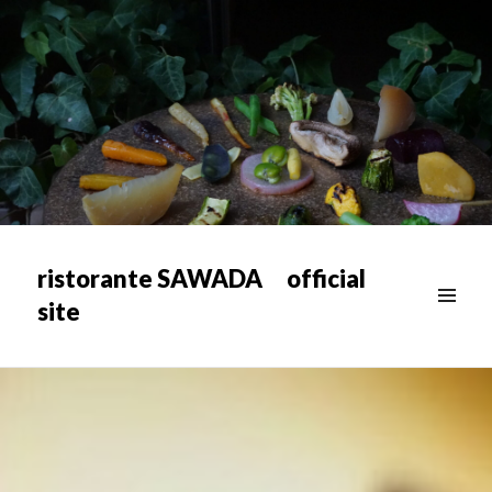
ristorante SAWADA official
site
メニュ
ー & ウ
ィジェ
ット