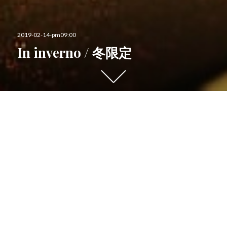
投
2019-02-14-pm09:00
稿
In inverno / 冬限定
日:
下
に
ス
ク
ロ
ー
休み明け、
ル
す
出勤するや否や店の公式サイトが何故か非公開画面に
る
Σ（ﾟ□ ﾟ ）！
と
他
直ぐに解決して、今に至りますが
の
コ
この間、サイトへお越し下さった皆様、