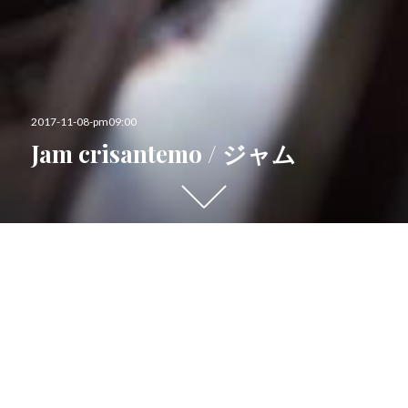
投
2017-11-08-pm09:00
稿
Jam crisantemo / ジャム
日:
下
に
ス
ク
こんばんは、レットのホール担当サワコです（＾＾）
ロ
ー
雨の日あるある。
ル
す
車道に溜まった雨水を
る
走行車両が巻き上げる光景と
と
それを運悪く、被る人。