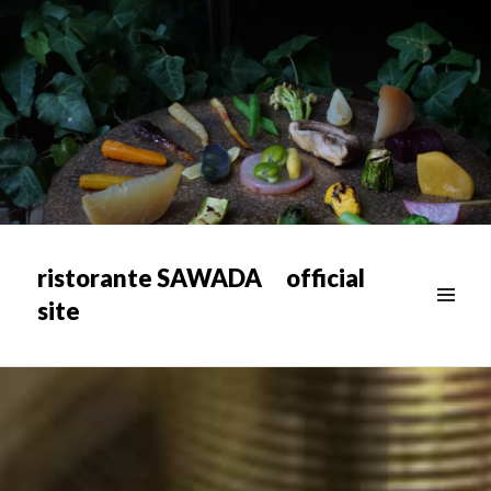
ristorante SAWADA official
site
メニュ
ー & ウ
ィジェ
ット