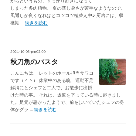
からというもの、すっかり好きになって
しまった多肉植物。 夏の蒸し暑さが苦手なようなので、
風通しが良くなればとコツコツ植替え中♪ 厨房には、収
実山椒
穫期 …
続きを読む
投
2021-10-03-pm05:00
稿
秋刀魚のパスタ
日:
こんにちは、 レットのホール担当サワコ
です（＾＾） 休業中のある晩、運動不足
解消にとシェフと二人で、お散歩に出掛
けた時の事。 それは、坂道を下っている時に起きまし
た。足元が悪かったようで、前を歩いていたシェフの身
秋刀魚のパスタ
体がグラ …
続きを読む