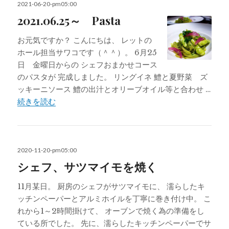
投
2021-06-20-pm05:00
稿
2021.06.25～ Pasta
日:
お元気ですか？ こんにちは、 レットの
ホール担当サワコです（＾＾）。 6月25
日 金曜日からの シェフおまかせコース
のパスタが 完成しました。 リングイネ 鱧と夏野菜 ズ
ッキーニソース 鱧の出汁とオリーブオイル等と合わせ …
2021.06.25～ Pasta
続きを読む
投
2020-11-20-pm05:00
稿
シェフ、サツマイモを焼く
日:
11月某日。 厨房のシェフがサツマイモに、 濡らしたキ
ッチンペーパーとアルミホイルを丁寧に巻き付け中。 こ
れから1～2時間掛けて、 オーブンで焼く為の準備をし
ている所でした。 先に、濡らしたキッチンペーパーでサ