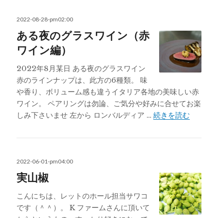
投
2022-08-28-pm02:00
稿
ある夜のグラスワイン（赤
日:
ワイン編）
2022年8月某日 ある夜のグラスワイン
赤のラインナップは、此方の6種類。 味
や香り、ボリューム感も違うイタリア各地の美味しい赤
ワイン。 ペアリングは勿論、ご気分や好みに合せてお楽
ある夜
しみ下さいませ 左から ロンバルディア …
続きを読む
投
2022-06-01-pm04:00
稿
実山椒
日:
こんにちは、レットのホール担当サワコ
です（＾＾）。 K ファームさんに頂いて