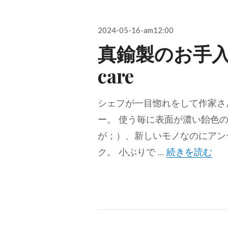
投
2024-05-16-am12:00
稿
真鍮製のお手入れ
日:
care
シェフが一目惚れをして作家さ
ー。 使う毎に表面が濃い飴色
が；）、新しいモノなのにアン
真鍮
ク。 小ぶりで …
続きを読む