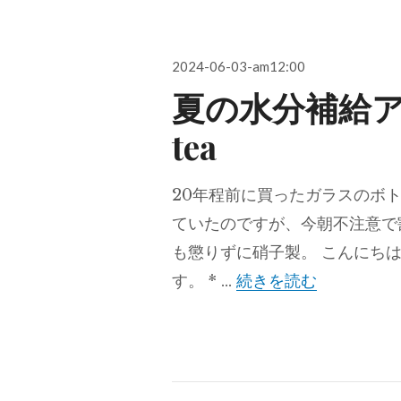
投
2024-06-03-am12:00
稿
夏の水分補給アイ
日:
tea
20年程前に買ったガラスのボ
ていたのですが、今朝不注意で
も懲りずに硝子製。 こんにち
夏の水分補給
す。 * …
続きを読む