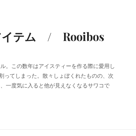
テム / Rooibos
トル。この数年はアイスティーを作る際に愛用し
割ってしまった。散々しょぼくれたものの、次
は、一度気に入ると他が見えなくなるサワコで
アイテム / Rooibos tea