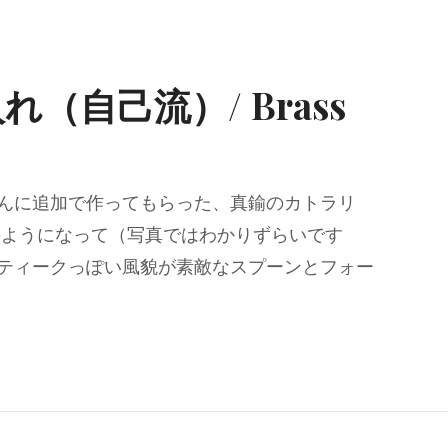
（自己流）/ Brass
んに追加で作ってもらった、真鍮のカトラリ
のようになって（写真ではわかりずらいです
ティークっぽい風貌が素敵なスプーンとフォー
製のお手入れ（自己流）/ Brass care