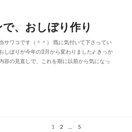
ンで、おしぼり作り
当サワコです（＾＾） 既に気付いて下さってい
おしぼりが今年の2月から変わりました♪ きっか
内容の見直しで、これを期に以前から気になっ
ンで、おしぼり作り
固
固
固
1
2
…
5