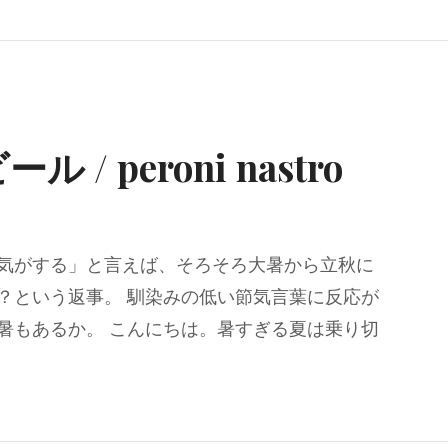
/ peroni nastro
気がする」と言えば、そろそろ大暑から立秋に
？という返事。 馴染みの低い節気言葉に反応が
暑もあるか。 こんにちは。暑すぎる夏は乗り切
ール / peroni nastro azzurro