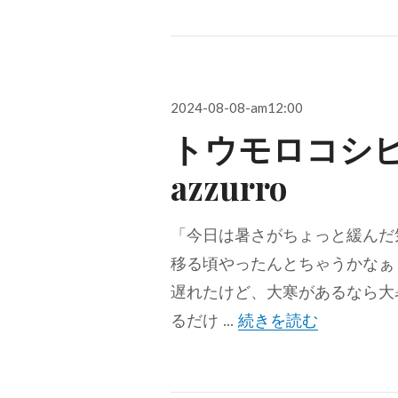
投
2024-08-08-am12:00
稿
トウモロコシビール 
日:
azzurro
「今日は暑さがちょっと緩んだ
移る頃やったんとちゃうかなぁ
遅れたけど、大寒があるなら大
トウモロコシビ
るだけ …
続きを読む